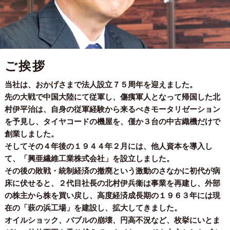
ご挨拶
当社は、おかげさまで法人設立７５周年を迎えました。
先の大戦で中国大陸にて従軍し、傷痍軍人となって帰国した北
村伊平治は、自身の従軍経験から来るべきモータリゼーション
を予見し、タイヤコードの機屋を、僅か３台の中古織機だけで
創業しました。
そしてその４年後の１９４４年２月には、他人資本を導入し
て、「興亜繊維工業株式会社」を設立しました。
その後の敗戦・統制経済の撤廃という激動のさなかに初代が病
床に伏せると、２代目社長の北村伊兵衞は事業を再建し、外部
の株主から株を買い戻し、高度経済成長期の１９６３年には現
在の「萩の浜工場」を建設し、拡大してきました。
オイルショック、バブルの崩壊、円高不況など、枚挙にいとま