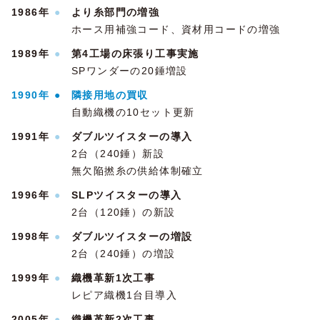
1986年
●
より糸部門の増強
ホース用補強コード、資材用コードの増強
1989年
●
第4工場の床張り工事実施
SPワンダーの20錘増設
1990年
●
隣接用地の買収
自動織機の10セット更新
1991年
●
ダブルツイスターの導入
2台（240錘）新設
無欠陥撚糸の供給体制確立
1996年
●
SLPツイスターの導入
2台（120錘）の新設
1998年
●
ダブルツイスターの増設
2台（240錘）の増設
1999年
●
織機革新1次工事
レピア織機1台目導入
2005年
●
織機革新2次工事