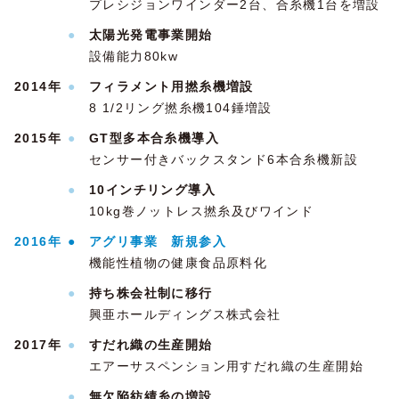
プレシジョンワインダー2台、合糸機1台を増設
●
太陽光発電事業開始
設備能力80kw
2014年
●
フィラメント用撚糸機増設
8 1/2リング撚糸機104錘増設
2015年
●
GT型多本合糸機導入
センサー付きバックスタンド6本合糸機新設
●
10インチリング導入
10kg巻ノットレス撚糸及びワインド
2016年
●
アグリ事業 新規参入
機能性植物の健康食品原料化
●
持ち株会社制に移行
興亜ホールディングス株式会社
2017年
●
すだれ織の生産開始
エアーサスペンション用すだれ織の生産開始
●
無欠陥紡績糸の増設