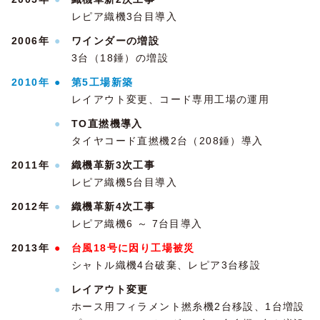
レピア織機3台目導入
2006年
●
ワインダーの増設
3台（18錘）の増設
2010年
●
第5工場新築
レイアウト変更、コード専用工場の運用
●
TO直撚機導入
タイヤコード直撚機2台（208錘）導入
2011年
●
織機革新3次工事
レピア織機5台目導入
2012年
●
織機革新4次工事
レピア織機6 ～ 7台目導入
2013年
●
台風18号に因り工場被災
シャトル織機4台破棄、レピア3台移設
●
レイアウト変更
ホース用フィラメント撚糸機2台移設、1台増設