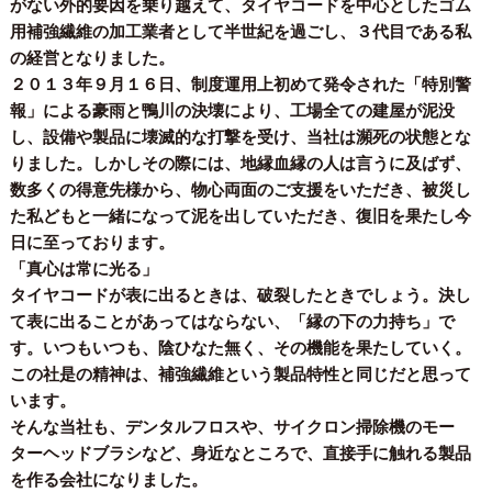
がない外的要因を乗り越えて、タイヤコードを中心としたゴム
用補強繊維の加工業者として半世紀を過ごし、３代目である私
の経営となりました。
２０１３年９月１６日、制度運用上初めて発令された「特別警
報」による豪雨と鴨川の決壊により、工場全ての建屋が泥没
し、設備や製品に壊滅的な打撃を受け、当社は瀕死の状態とな
りました。しかしその際には、地縁血縁の人は言うに及ばず、
数多くの得意先様から、物心両面のご支援をいただき、被災し
た私どもと一緒になって泥を出していただき、復旧を果たし今
日に至っております。
「真心は常に光る」
タイヤコードが表に出るときは、破裂したときでしょう。決し
て表に出ることがあってはならない、「縁の下の力持ち」で
す。いつもいつも、陰ひなた無く、その機能を果たしていく。
この社是の精神は、補強繊維という製品特性と同じだと思って
います。
そんな当社も、デンタルフロスや、サイクロン掃除機のモー
ターヘッドブラシなど、身近なところで、直接手に触れる製品
を作る会社になりました。